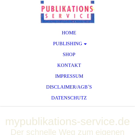
HOME
PUBLISHING
SHOP
KONTAKT
IMPRESSUM
DISCLAIMER/AGB´S
DATENSCHUTZ
mypublikations-service.de
Der schnelle Weg zum eigenen