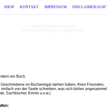
SHOP
KONTAKT
IMPRESSUM
DISCLAIMER/AGB´
mypublikations-service.de
Der schnelle Weg zum eigenen Buch
andem ein Buch.
s Geschriebene im Bücherregal stehen haben, Ihren Freunden,
 einfach von der Seele schreiben, was sich bisher angesammel
te, Sachbücher, Krimis u.s.w.)
lten: